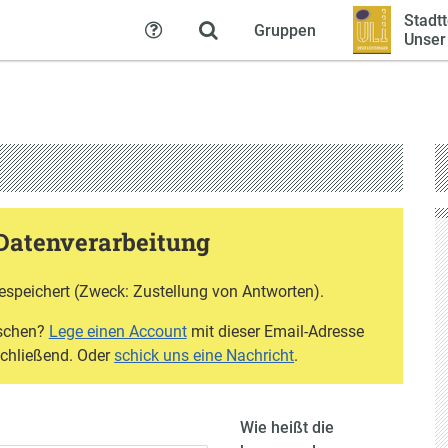
Stadtt
Gruppen
Hilfe
Unser
Datenverarbeitung
espeichert (Zweck: Zustellung von Antworten).
öschen?
Lege einen Account
mit dieser Email-Adresse
schließend. Oder
schick uns eine Nachricht
.
Wie heißt die