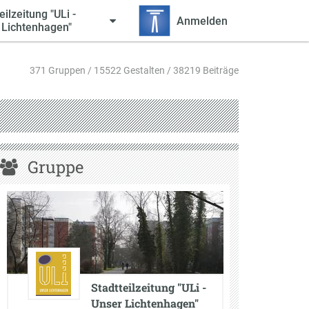
eilzeitung "ULi -
Anmelden
 Lichtenhagen"
371 Gruppen / 15522 Gestalten / 38219 Beiträge
Gruppe
Stadtteilzeitung "ULi -
Unser Lichtenhagen"