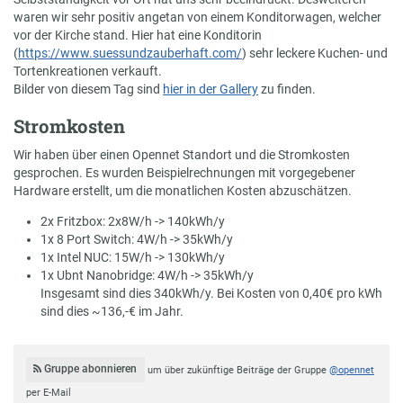
waren wir sehr positiv angetan von einem Konditorwagen, welcher
vor der Kirche stand. Hier hat eine Konditorin
(
https://www.suessundzauberhaft.com/
) sehr leckere Kuchen- und
Tortenkreationen verkauft.
Bilder von diesem Tag sind
hier in der Gallery
zu finden.
Stromkosten
Wir haben über einen Opennet Standort und die Stromkosten
gesprochen. Es wurden Beispielrechnungen mit vorgegebener
Hardware erstellt, um die monatlichen Kosten abzuschätzen.
2x Fritzbox: 2x8W/h -> 140kWh/y
1x 8 Port Switch: 4W/h -> 35kWh/y
1x Intel NUC: 15W/h -> 130kWh/y
1x Ubnt Nanobridge: 4W/h -> 35kWh/y
Insgesamt sind dies 340kWh/y. Bei Kosten von 0,40€ pro kWh
sind dies ~136,-€ im Jahr.
Gruppe abonnieren
um über zukünftige Beiträge der Gruppe
@opennet
per E-Mail