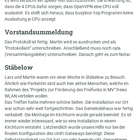
Es wird versucht ein Speed-Test durchzuführen. Die Erwartung ist,
dass die 4 CPUs dafür sorgen, dass OpenVPN eine CPU voll
auslastet. Es stellt sich heraus, dass busybox
top
Programm keine
Auslastung je CPU anzeigt.
Vorstandsummeldung
Das Protokoll ist fertig. Martin wird es ausdrucken und als
"Protokollant" unterschreiben. Anschließend muss noch oyla
(Versammlungsleiter) unterschreiben. Danach geht es zum Notar.
Stäbelow
Lars und Martin waren vor einer Woche in Stäbelow zu Besuch.
Ähnlich wie Parkentin sind auch hier aktive Menschen, welche im
Rahmen des "Projekts zur Förderung des Freifunks in MV" freies
WLAN verteilen wollen.
Das Treffen hatte mehrere schöne Seiten. Die Installation vor Ort
war schon sehr weit fortgeschritten. Das Gemeindehaus war fertig
verkabelt. Die Montage im Kirchturm wurde gerade beendet. Es ist
immer wieder interessant, wie so eine Installation in einem
Kirchturm entsteht. Letztendlich wurde unsere Hilfe nur bei der
finalen Konfiguration des UniFi Gateways benötigt. Diese
Selbstständigkeit vor Ort hat uns sehr beeindruckt. Desweiteren