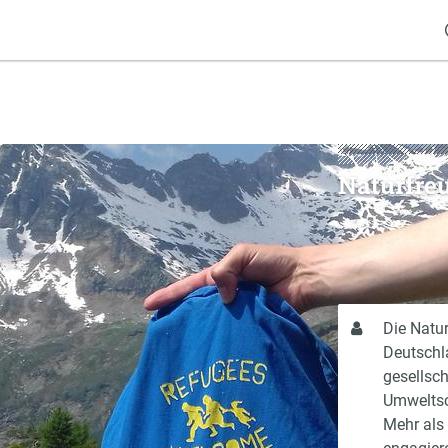
Naturfre
Über
Die Natur
mich
Deutschla
gesellsch
Umweltsc
Mehr als