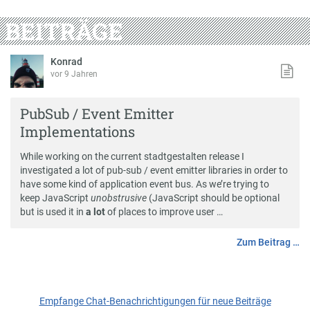
BEITRÄGE
Konrad
vor 9 Jahren
PubSub / Event Emitter
Implementations
While working on the current stadtgestalten release I
investigated a lot of pub-sub / event emitter libraries in order to
have some kind of application event bus. As we’re trying to
keep JavaScript
unobstrusive
(JavaScript should be optional
but is used it in
a lot
of places to improve user …
Zum Beitrag …
Empfange Chat-Benachrichtigungen für neue Beiträge