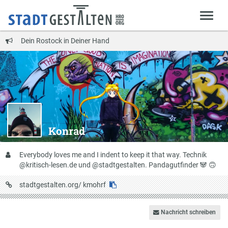
Dein Rostock in Deiner Hand
Konrad
Über
Everybody loves me and I indent to keep it that way. Technik
mich
@kritisch-lesen.de und @stadtgestalten. Pandagutfinder 🐼 🙃
URL
stadtgestalten.org/
kmohrf
auf
Stadtgestalten
Nachricht schreiben