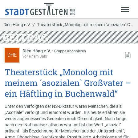
Diên Hông e.V.
Theaterstück „Monolog mit meinem ´asozialen` Groß…
BEITRAG
Diên Hông e.V.
·
Gruppe abonnieren
DHE
vor einem Jahr
Theaterstück „Monolog mit
meinem ´asozialen` Großvater –
ein Häftling in Buchenwald“
Unter den Verfolgten der NS-Diktatur waren Menschen, die als
„Asoziale“ verfolgt und ermordet wurden. Bis heute erfahren sie
weder angemessenes Gedenken noch Gerechtigkeit. Noch lange
nach dem Nationalsozialismus war und ist das Wort „asozial“
präsent - als Bezeichnung für Menschen aus der „Unterschicht“,
Arme, Obdachlose, Suchtkranke, Prostituierte, Arbeitslose und für