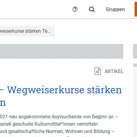
Gruppen
Hilfe
weiserkurse stärken Te…
ARTIKEL
 – Wegweiserkurse stärken
an
t 2021 neu angekommene Asylsuchende von Beginn an –
ziell geschulte Kulturmittler*innen vermitteln
und gesellschaftliche Normen, Wohnen und Bildung –