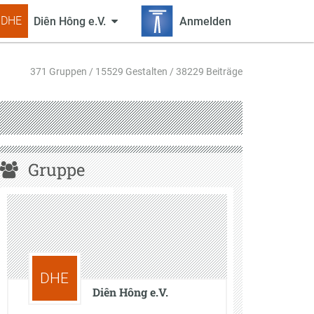
DHE
Diên Hông e.V.
Anmelden
371 Gruppen / 15529 Gestalten / 38229 Beiträge
Gruppe
DHE
Diên Hông e.V.