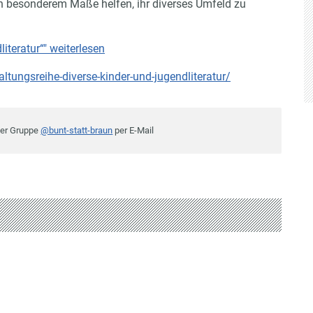
n besonderem Maße helfen, ihr diverses Umfeld zu
iteratur“" weiterlesen
tungsreihe-diverse-kinder-und-jugendliteratur/
der Gruppe
@bunt-statt-braun
per E-Mail