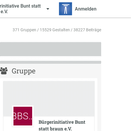
initiative Bunt statt
Anmelden
e.V.
371 Gruppen / 15529 Gestalten / 38227 Beiträge
Gruppe
BBS…
Bürgerinitiative Bunt
statt braun e.V.