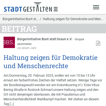
Bürgerinitiative Bunt st…
Haltung zeigen für Demokratie und Menschenrechte
BEITRAG
Bürgerinitiative Bunt statt braun e.V.
·
Gruppe
BBS…
abonnieren
vor einem Jahr
Haltung zeigen für Demokratie
und Menschenrechte
Am Donnerstag, 20. Februar 2025, wollen wir von 10 bis 13 Uhr
erneut ein farbenfrohes Zeichen der Vielfalt setzen. Wenige Tage vor
der Bundestagswahl werden wir am Kolumbusring 61/ Ecke Vitus-
Bering-Straße in Rostock Schmarl unsere Haltung zeigen und den
Ort nicht denjenigen überlassen, die mit Populismus und
Menschenfeindlichkeit Wahlkampf machen. Wir stehen an diesem
Tag […]