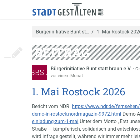
Bürgerinitiative Bunt st…
1. Mai Rostock 202
BEITRAG
Bürgerinitiative Bunt statt braun e.V.
·
Gr
BBS…
vor einem Monat
1. Mai Rostock 2026
Bericht vom NDR:
https://www.ndr.de/fernsehen
demo-in-rostock,nordmagazin-9972.html
Demo A
einladung-zum-1-mai
Unter dem Motto „Erst unse
Straße – kämpferisch, solidarisch und entschlosse
wird infrage gestellt, während wir immer mehr le