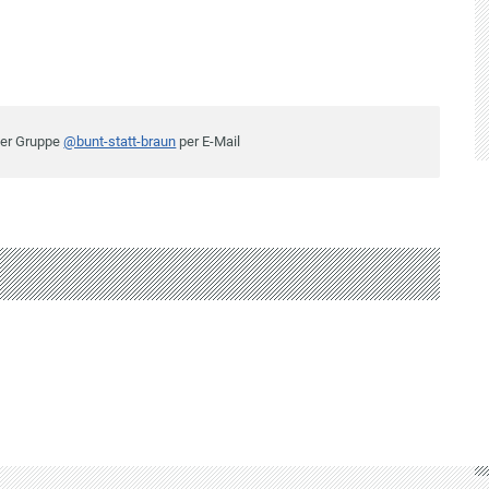
der Gruppe
@bunt-statt-braun
per E-Mail