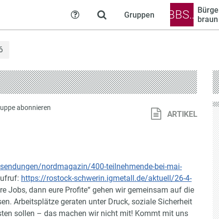
Bürger
BBS…
Gruppen
Hilfe
braun 
6
uppe abonnieren
ARTIKEL
/sendungen/nordmagazin/400-teilnehmende-bei-mai-
ufruf:
https://rostock-schwerin.igmetall.de/aktuell/26-4-
re Jobs, dann eure Profite“ gehen wir gemeinsam auf die
n. Arbeitsplätze geraten unter Druck, soziale Sicherheit
isten sollen – das machen wir nicht mit! Kommt mit uns