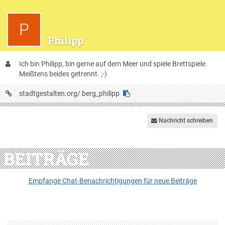
P
Philipp
Über
Ich bin Philipp, bin gerne auf dem Meer und spiele Brettspiele.
mich
Meißtens beides getrennt. ;-)
URL
stadtgestalten.org/
berg_philipp
auf
Stadtgestalten
Nachricht schreiben
BEITRÄGE
Empfange Chat-Benachrichtigungen für neue Beiträge