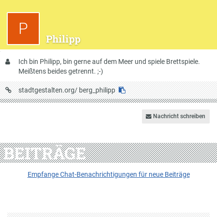
P
Philipp
Über
Ich bin Philipp, bin gerne auf dem Meer und spiele Brettspiele.
mich
Meißtens beides getrennt. ;-)
URL
stadtgestalten.org/
berg_philipp
auf
Stadtgestalten
Nachricht schreiben
BEITRÄGE
Empfange Chat-Benachrichtigungen für neue Beiträge