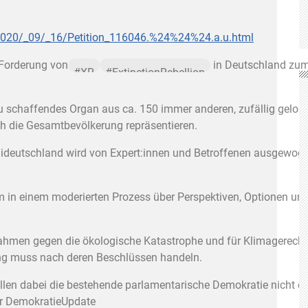
/_2020/_09/_16/Petition_116046.%24%24%24.a.u.html
 Forderung von
in Deutschland zu
#
XR
#
ExtinctionRebellion
zu schaffendes Organ aus ca. 150 immer anderen, zufällig gelos
ch die Gesamtbevölkerung repräsentieren.
nideutschland wird von Expert:innen und Betroffenen ausgewog
m in einem moderierten Prozess über Perspektiven, Optionen un
men gegen die ökologische Katastrophe und für Klimagerechtig
ng muss nach deren Beschlüssen handeln.
llen dabei die bestehende parlamentarische Demokratie nicht er
er DemokratieUpdate