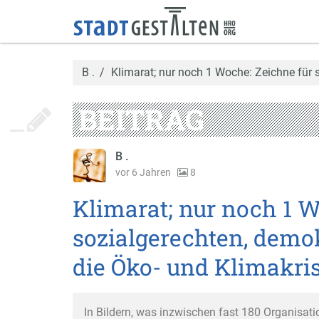
B .
Klimarat; nur noch 1 Woche: Zeichne für 
BEITRAG
B .
vor 6 Jahren
8
Klimarat; nur noch 1 W
sozialgerechten, dem
die Öko- und Klimakri
In Bildern, was inzwischen fast 180 Organisati