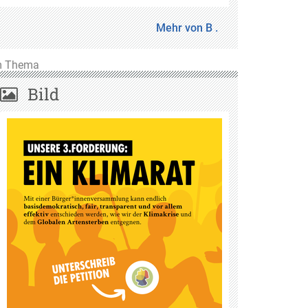
Mehr von B .
m Thema
Bild
ten
en
d
keit, die
setzten,