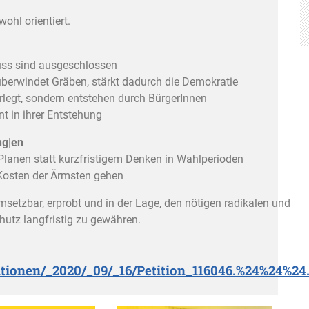
hl orientiert.
uss sind ausgeschlossen
überwindet Gräben, stärkt dadurch die Demokratie
egt, sondern entstehen durch BürgerInnen
nt in ihrer Entstehung
ng|en
Planen statt kurzfristigem Denken in Wahlperioden
 Kosten der Ärmsten gehen
setzbar, erprobt und in der Lage, den nötigen radikalen und
chutz langfristig zu gewähren.
titionen/_2020/_09/_16/Petition_116046.%24%24%24