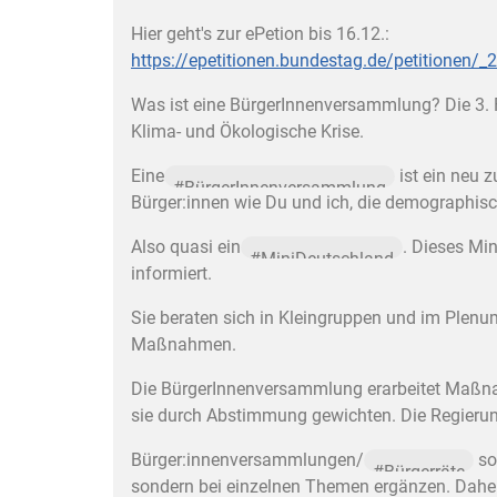
Hier geht's zur ePetion bis 16.12.:
https://epetitionen.bundestag.de/petitionen
Was ist eine BürgerInnenversammlung? Die 3.
Klima- und Ökologische Krise.
Eine
ist ein neu 
#
BürgerInnenversammlung
Bürger:innen wie Du und ich, die demographis
Also quasi ein
. Dieses Mi
#
MiniDeutschland
informiert.
Sie beraten sich in Kleingruppen und im Plenu
Maßnahmen.
Die BürgerInnenversammlung erarbeitet Maßnah
sie durch Abstimmung gewichten. Die Regieru
Bürger:innenversammlungen/
so
#
Bürgerräte
sondern bei einzelnen Themen ergänzen. Dah