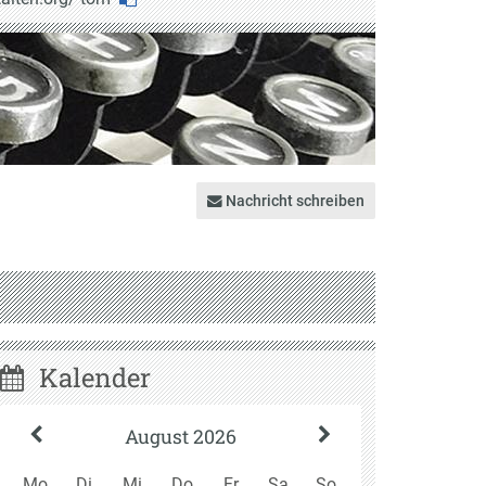
ten
Nachricht schreiben
Kalender
August 2026
Mo
Di
Mi
Do
Fr
Sa
So