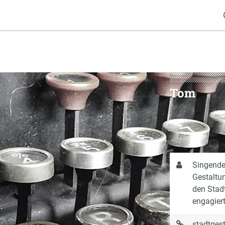
Tom
Über
Singende
mich
Gestaltun
den Stad
engagiert
URL
stadtgest