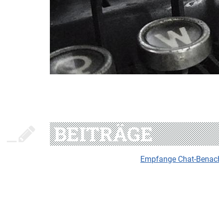
BEITRÄGE
Empfange Chat-Benachr