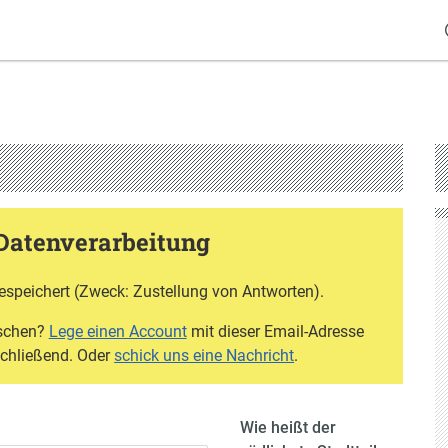
Datenverarbeitung
espeichert (Zweck: Zustellung von Antworten).
öschen?
Lege einen Account
mit dieser Email-Adresse
schließend. Oder
schick uns eine Nachricht
.
Wie heißt der