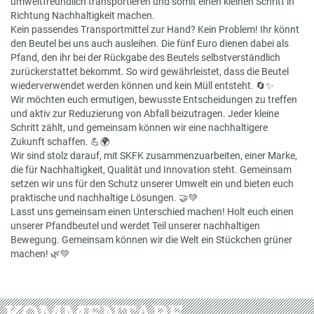
umweltfreundlich transportieren und somit einen kleinen Schritt in
Richtung Nachhaltigkeit machen.
Kein passendes Transportmittel zur Hand? Kein Problem! Ihr könnt
den Beutel bei uns auch ausleihen. Die fünf Euro dienen dabei als
Pfand, den ihr bei der Rückgabe des Beutels selbstverständlich
zurückerstattet bekommt. So wird gewährleistet, dass die Beutel
wiederverwendet werden können und kein Müll entsteht. 🔄✨
Wir möchten euch ermutigen, bewusste Entscheidungen zu treffen
und aktiv zur Reduzierung von Abfall beizutragen. Jeder kleine
Schritt zählt, und gemeinsam können wir eine nachhaltigere
Zukunft schaffen. 💪🌍
Wir sind stolz darauf, mit SKFK zusammenzuarbeiten, einer Marke,
die für Nachhaltigkeit, Qualität und Innovation steht. Gemeinsam
setzen wir uns für den Schutz unserer Umwelt ein und bieten euch
praktische und nachhaltige Lösungen. 🤝💚
Lasst uns gemeinsam einen Unterschied machen! Holt euch einen
unserer Pfandbeutel und werdet Teil unserer nachhaltigen
Bewegung. Gemeinsam können wir die Welt ein Stückchen grüner
machen! 🌿💚
KOMMENTARE