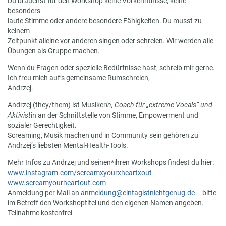
Du brauchst für den Workshop keine Vorkenntnisse, keine
besonders
laute Stimme oder andere besondere Fähigkeiten. Du musst zu
keinem
Zeitpunkt alleine vor anderen singen oder schreien. Wir werden alle
Übungen als Gruppe machen.
Wenn du Fragen oder spezielle Bedürfnisse hast, schreib mir gerne.
Ich freu mich auf’s gemeinsame Rumschreien,
Andrzej.
Andrzej (they/them) ist Musiker
in, Coach für „extreme Vocals“ und
Aktivist
in an der Schnittstelle von Stimme, Empowerment und
sozialer Gerechtigkeit.
Screaming, Musik machen und in Community sein gehören zu
Andrzej’s liebsten Mental-Health-Tools.
Mehr Infos zu Andrzej und seinen*ihren Workshops findest du hier:
www.instagram.com/screamxyourxheartxout
www.screamyourheartout.com
Anmeldung per Mail an
anmeldung@eintagistnichtgenug.de
– bitte
im Betreff den Workshoptitel und den eigenen Namen angeben.
Teilnahme kostenfrei