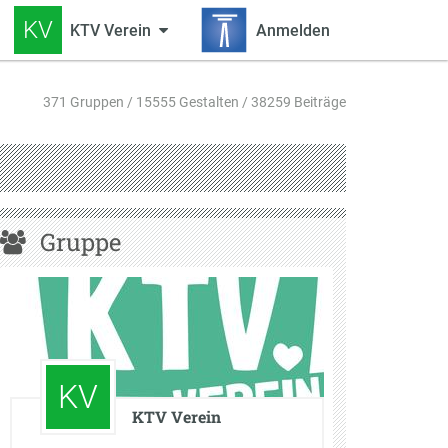
KV
KTV Verein
Anmelden
371 Gruppen / 15555 Gestalten / 38259 Beiträge
Gruppe
KV
KTV Verein