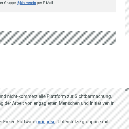
der Gruppe
@ktv-verein
per E-Mail
e und nicht-kommerzielle Plattform zur Sichtbarmachung,
g der Arbeit von engagierten Menschen und Initiativen in
er Freien Software
grouprise
. Unterstütze grouprise mit