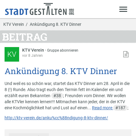
KTV Verein
Ankündigung 8. KTV Dinner
BEITRAG
KTV Verein
·
Gruppe abonnieren
KV
vor 8 Jahren
Ankündigung 8. KTV Dinner
Und weil es so schön war, startet das KTV Dinner am 28. April in die
8 (!) Runde. Also tragt euch den Termin fett im Kalender ein und
erzählt euren Bekannten
#
38
; Freunden vom Dinner. Wir wollen
alle KTVler kennen lernen!!! Mitmachen kann jeder, der in der KTV
eine Kochmöglichkeit hat und Lust auf einen...
Read more
#
187
;
http://ktv-verein.de/anku%cc%88ndigung-8-ktv-dinner/