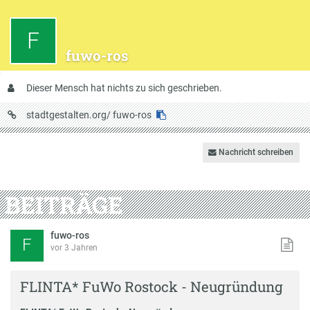
F
fuwo-ros
Über
Dieser Mensch hat nichts zu sich geschrieben.
mich
URL
stadtgestalten.org/
fuwo-ros
auf
Stadtgestalten
Nachricht schreiben
BEITRÄGE
fuwo-ros
F
vor 3 Jahren
FLINTA* FuWo Rostock - Neugründung