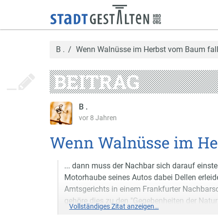
B .
Wenn Walnüsse im Herbst vom Baum fallen
BEITRAG
B .
vor 8 Jahren
Wenn Walnüsse im Herb
... dann muss der Nachbar sich darauf einste
Motorhaube seines Autos dabei Dellen erleidet
Amtsgerichts in einem Frankfurter Nachbarsch
gehöre dies zu den "Gegebenheiten der Natur"
Vollständiges Zitat anzeigen…
Betroffene hätten dies als natürliches Lebens