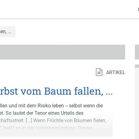
, ...
ARTIKEL
st vom Baum fallen, ...
llen und mit dem Risiko leben -- selbst wenn die
. So lautet der Tenor eines Urteils des
aftsstreit. [...] Wenn Früchte von Bäumen fielen,
, heißt es in der Urteilsbegründung. Davon
risiko zu tragen.