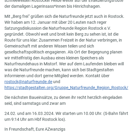
schneeweißen Rostocker Heide weiter auf der Evakuierungsroute
der damaligen Lagerinsass*innen bis Hinrichshagen.
Mit „Berg frei“ grüßen sich die Naturfreunde jetzt auch in Rostock.
Wir haben am 12. Januar mit über 20 Leuten nach reger
Satzungsdiskussion die Naturfreunde Region Rostock e.V.
gegründet. Obwohl weit und breit kein Berg zu sehen ist, ist die
Route für uns klar: Zusammen Freizeit in der Natur verbringen, in
Gemeinschaft mit anderen Wissen teilen und sich
gesellschaftspolitisch engagieren. Als Ort der Begegnung planen
wir mittelfristig den Ausbau eines kleinen Speichers als
Naturfreundehaus in Mistorf. Wer auf dem Laufenden bleiben will
was die Naturfreunde machen, kann sich bei Stadtgestalten
informieren und dort gerne Mitglied werden. Kontakt über
rostock@naturfreunde.de
und
https://stadtgestalten.org/Gruppe_Naturfreunde_Region_Rostock/
Die nächsten Baueinsätze, zu denen ihr recht herzlich eingeladen
seid, sind samstags und zwar am
24.02. und am 16.03.2024. Wir starten um 10.00 Uhr. (S-Bahn fährt
um 9:14 Uhr am Hbf Rostock los).
In Freundschaft, Eure AZwanzigs