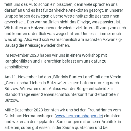
fehlt uns das Auto schon ein bisschen, denn viele sprachen uns
darauf an und es hat für zahlreiche Anekdoten gesorgt. In unserer
Gruppe haben deswegen diverse Wetteinsätze die Besitzerinnen
gewechselt. Das war natürlich nicht das Einzige, was passiert ist.
Wir hatten am Holzwochenende wieder viel Unterstützung von euch
und konnten ordentlich was wegschaffen. Und es ist immer noch
was übrig. Also wird sich wahrscheinlich am nächsten AZwanzig-
Bautag die Kreissäge wieder drehen.
Im November 2023 haben wir uns in einem Workshop mit
Rangkonflikten und Hierarchien befasst um uns dafür zu
sensibilisieren.
Am 11. November lud das „Bündnis Buntes Land“ mit dem Verein
„Gemeinschaft leben in Bützow“ zu einem Laternenumzug nach
Bützow. Wir waren dort. Anlass war der Bürgerentscheid zur
Standortfrage einer Gemeinschaftsunterkunft für Geflüchtete in
Bützow.
Mitte Dezember 2023 konnten wir uns bei den Freund*innen vom
Gutshaus Hermannshagen (
www.hermannshagen.de
) einnisten
und weiter an den geplanten Sanierungen mit unserer Architektin
arbeiten, super gut essen, in der Sauna quatschen und bei