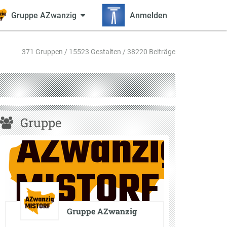
Gruppe AZwanzig
Anmelden
371 Gruppen / 15523 Gestalten / 38220 Beiträge
Gruppe
Gruppe AZwanzig