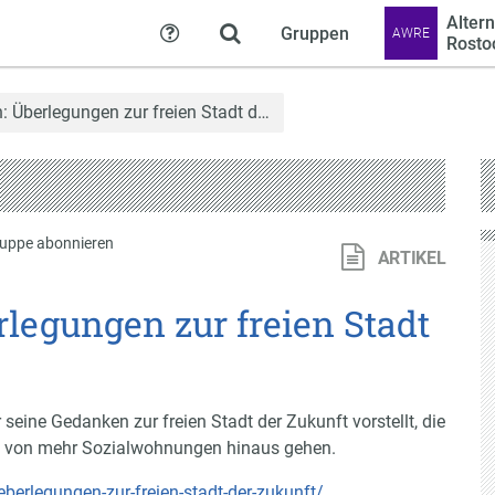
Alter
Gruppen
AWRE
Hilfe
Rostoc
: Überlegungen zur freien Stadt d…
uppe abonnieren
ARTIKEL
legungen zur freien Stadt
seine Gedanken zur freien Stadt der Zukunft vorstellt, die
au von mehr Sozialwohnungen hinaus gehen.
erlegungen-zur-freien-stadt-der-zukunft/