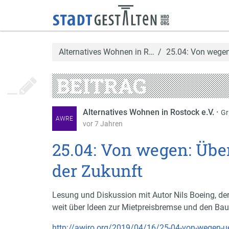
Alternatives Wohnen in R…
25.04: Von wegen
BEITRAG
Alternatives Wohnen in Rostock e.V.
·
Gr
AWRE
vor 7 Jahren
25.04: Von wegen: Über
der Zukunft
Lesung und Diskussion mit Autor Nils Boeing, der 
weit über Ideen zur Mietpreisbremse und den B
http://awiro.org/2019/04/16/25-04-von-wegen-ueb