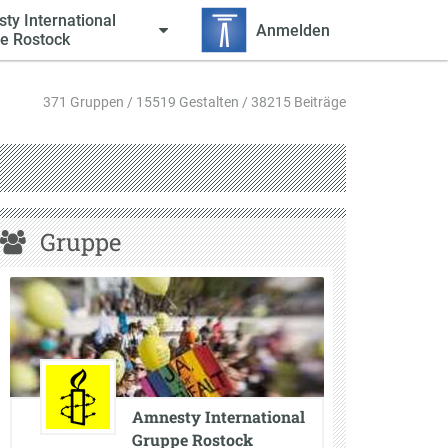
ty International
Anmelden
e Rostock
371 Gruppen / 15519 Gestalten / 38215 Beiträge
Gruppe
Amnesty International
Gruppe Rostock