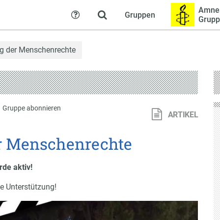
Amnes
Gruppen
Hilfe
Grupp
ag der Menschenrechte
·
Gruppe abonnieren
ARTIKEL
er Menschenrechte
de aktiv!
e Unterstützung!