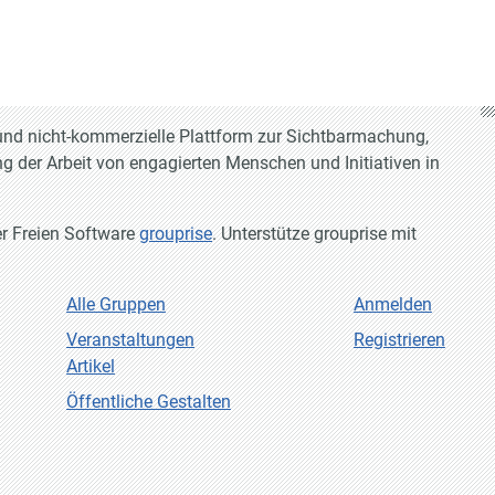
e und nicht-kommerzielle Plattform zur Sichtbarmachung,
g der Arbeit von engagierten Menschen und Initiativen in
er Freien Software
grouprise
. Unterstütze grouprise mit
Alle Gruppen
Anmelden
Veranstaltungen
Registrieren
Artikel
Öffentliche Gestalten