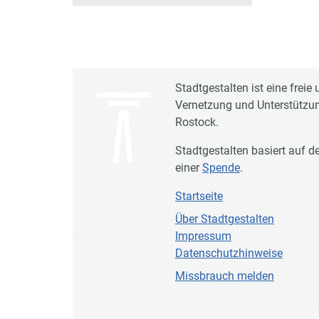
Stadtgestalten ist eine frei
Vernetzung und Unterstützun
Rostock.
Stadtgestalten basiert auf d
einer
Spende
.
Startseite
Über Stadtgestalten
Impressum
Datenschutzhinweise
Missbrauch melden