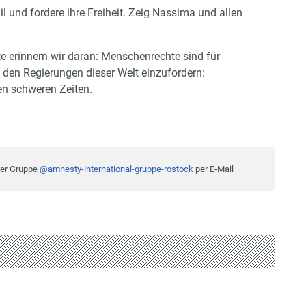
il und fordere ihre Freiheit. Zeig Nassima und allen
 erinnern wir daran: Menschenrechte sind für
 den Regierungen dieser Welt einzufordern:
en schweren Zeiten.
der Gruppe
@amnesty-international-gruppe-rostock
per E-Mail