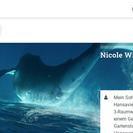
Nicole W
Über
Mein Sohn
mich
Hansavie
3-Raumw
einem Ge
Gartensta