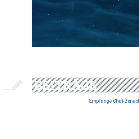
BEITRÄGE
Empfange Chat-Benachr