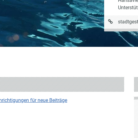
Hansavier
Unterstüt
URL
stadtgest
auf
Stadtgestal
ichtigungen für neue Beiträge