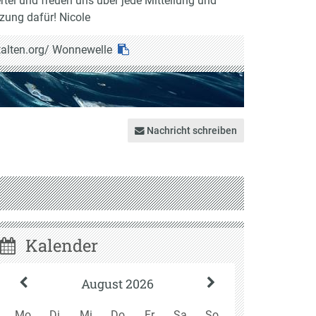
tel und freuen uns über jede Mitteilung und
zung dafür! Nicole
alten.org/
Wonnewelle
ten
Nachricht schreiben
Kalender
August 2026
Mo
Di
Mi
Do
Fr
Sa
So