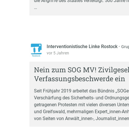
die Angriffe des Staates verteidigt. 500 Jahr
…
Interventionistische Linke Rostock
·
Gru
vor 5 Jahren
Nein zum SOG MV! Zivilgesel
Verfassungsbeschwerde ein
Seit Frühjahr 2019 arbeitet das Bündnis „SOG
Verschärfung des Sicherheits- und Ordnungsg
getragenen Protesten mit vielen diversen Unte
und Greifswald, mehrmaligen Expert_innen-An
von Seiten von Anwält_innen-, Journalist_inne