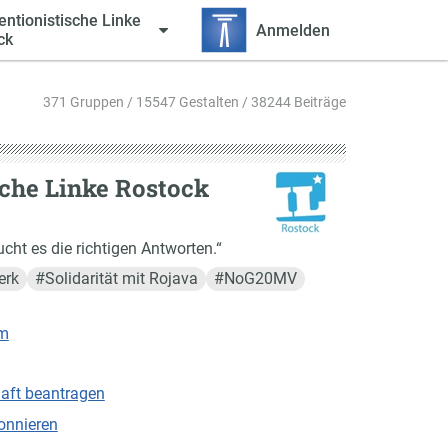
entionistische Linke
Anmelden
ck
371 Gruppen / 15547 Gestalten / 38244 Beiträge
sche Linke Rostock
ucht es die richtigen Antworten.“
erk
#
Solidarität mit Rojava
#
NoG20MV
om
haft beantragen
onnieren