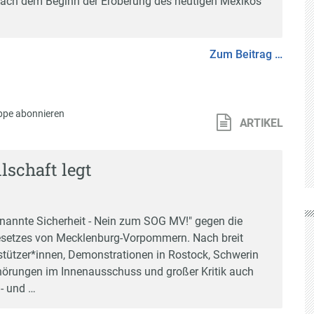
e nach dem Beginn der Eroberung des heutigen Mexikos
Zum Beitrag …
ppe abonnieren
ARTIKEL
lschaft legt
enannte Sicherheit - Nein zum SOG MV!" gegen die
esetzes von Mecklenburg-Vorpommern. Nach breit
rstützer*innen, Demonstrationen in Rostock, Schwerin
hörungen im Innenausschuss und großer Kritik auch
n- und …