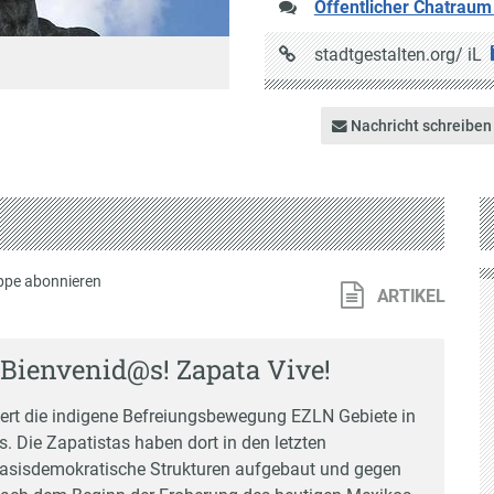
Öffentlicher Chatraum
URL
stadtgestalten.org/
iL
auf
Stadtgestalten
Nachricht schreiben
ppe abonnieren
ARTIKEL
 Bienvenid@s! Zapata Vive!
iert die indigene Befreiungsbewegung EZLN Gebiete in
 Die Zapatistas haben dort in den letzten
 basisdemokratische Strukturen aufgebaut und gegen