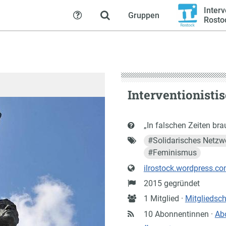
Interv
Gruppen
Hilfe
Rosto
Interventionisti
Kurzbeschreibung
„In falschen Zeiten bra
Schlagworte
#
Solidarisches Netzw
#
Feminismus
Website
ilrostock.wordpress.c
Gründung
2015 gegründet
Anzahl
1 Mitglied ·
Mitgliedsc
Mitglieder
10 Abonnentinnen ·
Ab