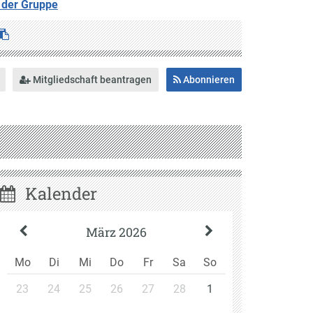
 der Gruppe
Mitgliedschaft beantragen
Abonnieren
Kalender
März 2026
Mo
Di
Mi
Do
Fr
Sa
So
23
24
25
26
27
28
1