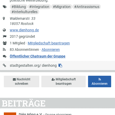
politische Weiterbildung.
Schlagworte
#
Bildung
#
Integration
#
Migration
#
Antirassismus
#
Interkulturelles
Anschrift
Waldemarstr. 33
18057 Rostock
Website
www.dienhong.de
Gründung
2017 gegründet
Anzahl
1 Mitglied ·
Mitgliedschaft beantragen
Mitglieder
83 Abonnentinnen ·
Abonnieren
Öffentlicher Chatraum der Gruppe
URL
stadtgestalten.org/
dienhong
auf
Stadtgestalten
Nachricht
Mitgliedschaft
schreiben
beantragen
Abonnieren
BEITRÄGE
Diên Hông e.V.
·
Gruppe abonnieren