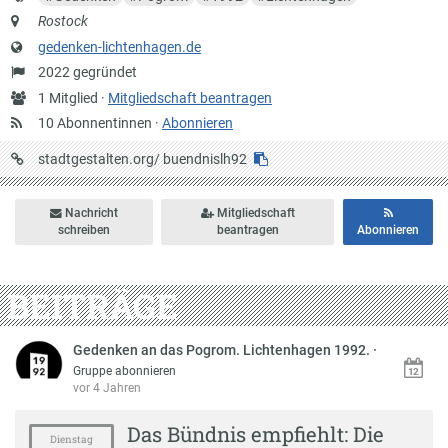
Anschrift
Rostock
Website
gedenken-lichtenhagen.de
Gründung
2022 gegründet
Anzahl
1 Mitglied ·
Mitgliedschaft beantragen
Mitglieder
10 Abonnentinnen ·
Abonnieren
URL
stadtgestalten.org/
buendnislh92
auf
Stadtgestalten
Nachricht
Mitgliedschaft
schreiben
beantragen
Abonnieren
BEITRÄGE
Gedenken an das Pogrom. Lichtenhagen 1992.
·
Gruppe abonnieren
vor 4 Jahren
Das Bündnis empfiehlt: Die
Dienstag