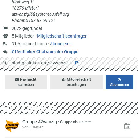
Kirchweg 11
18276 Mistorf
azwanzig[ät]systemausfall.org
Phone: 0162 87 69 124
Gründung
2022 gegründet
Anzahl
5 Mitglieder ·
Mitgliedschaft beantragen
Mitglieder
91 Abonnentinnen ·
Abonnieren
Öffentlicher Chatraum der Gruppe
URL
stadtgestalten.org/
azwanzig-1
auf
Stadtgestalten
Nachricht
Mitgliedschaft
schreiben
beantragen
Abonnieren
BEITRÄGE
Gruppe AZwanzig
·
Gruppe abonnieren
vor 2 Jahren